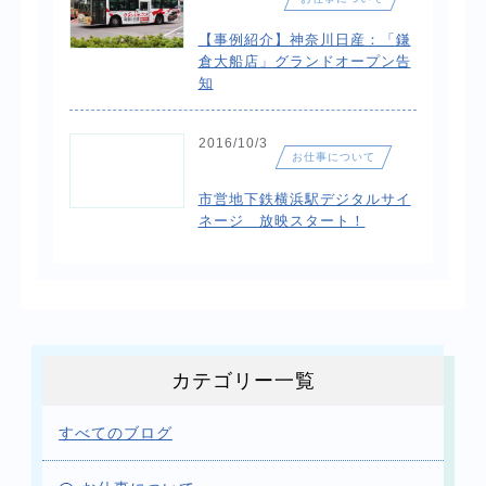
【事例紹介】神奈川日産：「鎌
倉大船店」グランドオープン告
知
2016/10/3
お仕事について
市営地下鉄横浜駅デジタルサイ
ネージ 放映スタート！
カテゴリー一覧
すべてのブログ