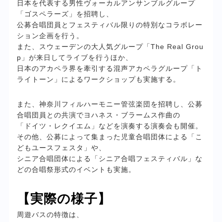
日本を代表する男性ヴォーカルアンサンブルグループ
「ゴスペラーズ」を招聘し、
公募合唱団員とフェスティバル限りの特別なコラボレー
ション企画を行う。
また、スウェーデンの大人気グループ「The Real Grou
p」が来日してライブを行うほか、
日本のアカペラ界を牽引する混声アカペラグループ「ト
ライトーン」によるワークショップも実施する。
また、神奈川フィルハーモニー管弦楽団を招聘し、公募
合唱団員との共演でヨハネス・ブラームス作曲の
「ドイツ・レクイエム」などを演奏する演奏会も開催。
その他、公募によって集まった児童合唱団体による「こ
どもユースフェスタ」や、
シニア合唱団体による「シニア合唱フェスティバル」な
どの合唱祭形式のイベントも実施。
【実際の様子】
周遊バスの特徴は、