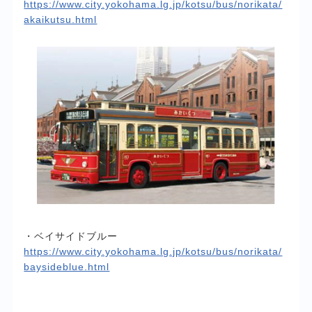
https://www.city.yokohama.lg.jp/kotsu/bus/norikata/
akaikutsu.html
・ベイサイドブルー
https://www.city.yokohama.lg.jp/kotsu/bus/norikata/
baysideblue.html