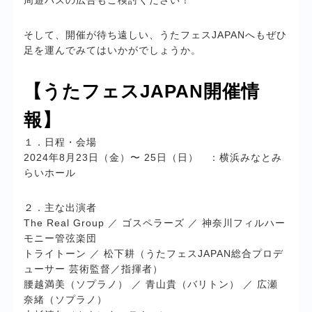
そして、開催が待ち遠しい、うたフェスJAPANへもぜひ
足を運んでみてはいかがでしょうか。
【うたフェスJAPAN開催情
報】
１．日程・会場
2024年8月23日（金）〜 25日（日） ：横浜みなとみ
らいホール
２．主な出演者
The Real Group ／ ゴスペラーズ ／ 神奈川フィルハー
モニー管弦楽団
トライトーン ／ 松下耕（うたフェスJAPAN総合プロデ
ューサー 芸術監督／指揮者）
腰越満美（ソプラノ） ／ 青山貴（バリトン） ／ 広瀬
奈緒（ソプラノ）