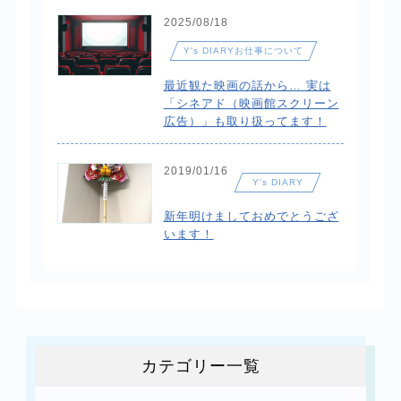
2025/08/18
Y's DIARYお仕事について
最近観た映画の話から… 実は
「シネアド（映画館スクリーン
広告）」も取り扱ってます！
2019/01/16
Y's DIARY
新年明けましておめでとうござ
います！
カテゴリー一覧