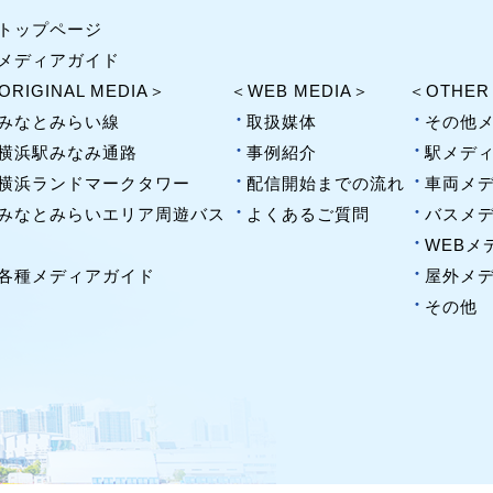
トップページ
メディアガイド
ORIGINAL MEDIA＞
＜WEB MEDIA＞
＜OTHER
みなとみらい線
取扱媒体
その他
横浜駅みなみ通路
事例紹介
駅メデ
横浜ランドマークタワー
配信開始までの流れ
車両メ
みなとみらいエリア周遊バス
よくあるご質問
バスメ
WEBメ
各種メディアガイド
屋外メ
その他